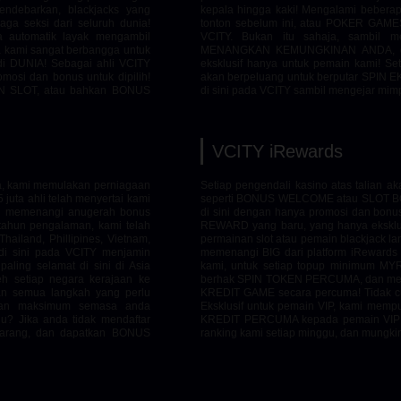
ndebarkan, blackjacks yang
kepala hingga kaki! Mengalami beber
ga seksi dari seluruh dunia!
tonton sebelum ini, atau POKER GAMES 
a automatik layak mengambil
VCITY. Bukan itu sahaja, sambil m
kami sangat berbangga untuk
MENANGKAN KEMUNGKINAN ANDA, deng
i DUNIA! Sebagai ahli VCITY
eksklusif hanya untuk pemain kami! Se
mosi dan bonus untuk dipilih!
akan berpeluang untuk berputar SPIN E
 SLOT, atau bahkan BONUS
di sini pada VCITY sambil mengejar m
VCITY iRewards
ra, kami memulakan perniagaan
Setiap pengendali kasino atas talian a
 juta ahli telah menyertai kami
seperti BONUS WELCOME atau SLOT BONUS
ang memenangi anugerah bonus
di sini dengan hanya promosi dan bon
tahun pengalaman, kami telah
REWARD yang baru, yang hanya eksklu
ailand, Phillipines, Vietnam,
permainan slot atau pemain blackjack l
i sini pada VCITY menjamin
memenangi BIG dari platform iRewar
ling selamat di sini di Asia
kami, untuk setiap topup minimum MYR5
eh setiap negara kerajaan ke
berhak SPIN TOKEN PERCUMA, dan memen
an semua langkah yang perlu
KREDIT GAME secara percuma! Tidak c
ngan maksimum semasa anda
Eksklusif untuk pemain VIP, kami memp
u? Jika anda tidak mendaftar
KREDIT PERCUMA kepada pemain VIP k
ekarang, dan dapatkan BONUS
ranking kami setiap minggu, dan mungki