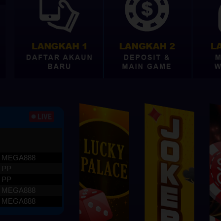
MEGA888
PP
PP
MEGA888
MEGA888