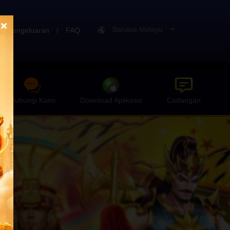

Bahasa Melayu
/
Pengeluaran
/
FAQ
Hubungi Kami
Download Aplikasis
Cadangan