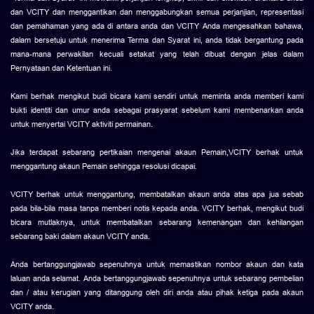
dan VCITY dan menggantikan dan menggabungkan semua perjanjian, representasi
dan pemahaman yang ada di antara anda dan VCITY Anda mengesahkan bahawa,
dalam bersetuju untuk menerima Terma dan Syarat ini, anda tidak bergantung pada
mana-mana perwakilan kecuali setakat yang telah dibuat dengan jelas dalam
Pernyataan dan Ketentuan ini.
Kami berhak mengikut budi bicara kami sendiri untuk meminta anda memberi kami
bukti identiti dan umur anda sebagai prasyarat sebelum kami membenarkan anda
untuk menyertai VCITY aktiviti permainan.
Jika terdapat sebarang pertikaian mengenai akaun Pemain,VCITY berhak untuk
menggantung akaun Pemain sehingga resolusi dicapai.
VCITY berhak untuk menggantung, membatalkan akaun anda atas apa jua sebab
pada bila-bila masa tanpa memberi notis kepada anda. VCITY berhak, mengikut budi
bicara mutlaknya, untuk membatalkan sebarang kemenangan dan kehilangan
sebarang baki dalam akaun VCITY anda.
Anda bertanggungjawab sepenuhnya untuk memastikan nombor akaun dan kata
laluan anda selamat. Anda bertanggungjawab sepenuhnya untuk sebarang pembelian
dan / atau kerugian yang ditanggung oleh diri anda atau pihak ketiga pada akaun
VCITY anda.