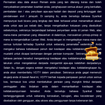
Permainan atau data akaun Pemain anda yang lain dilarang keras dan boleh
menyebabkan penamatan keahlian anda, penghapusan semua akaun yang berkaitan,
pembatalan dan / atau penyitaan apa-apa hadiah dan deposit yang tertunggak dan
pendakwaan sivil / jenayah. Di samping itu, anda bersetuju bahawa Syarikat
mempunyai budi bicara yang lengkap dan tidak terkawal untuk menamatkan akaun
anda untuk apa jua sebab dan, tanpa mengehadkan keluasan yang disebutkan
sebelumnya, sekiranya berpendapat bahawa penyertaan anda di Laman Web, atau
mana-mana permainan yang ditawarkan di dalamnya, merosakkan prinsip-prinsip di
mana ia mengendalikan Laman Web. Anda dengan ini mengetepikan mana-mana dan
×
semua tuntutan terhadap Syarikat untuk sebarang penamatan sedemikian. Anda
mengakui bahawa kebebasan penuh dari kesilapan atau ketidaklengkapan adalah
mustahil untuk dicapai berkenaan dengan perisian komputer. Sekiranya anda sedar
bahawa perisian tersebut mengandungi kesilapan atau ketidaklengkapan yang anda
lakukan untuk mengelakkan daripada mengambil apa-apa kelebihan daripadanya.
Selain itu, dengan segera setelah mengetahui kesilapan atau ketidaklengkapan itu,
anda akan memberitahu VCITY dalam penulisan. Sekiranya anda gagal memenuhi
akujanji anda di bawah fasal ini, VCITY berhak kepada pampasan penuh untuk semua
kos, termasuk kos untuk membetulkan perisian yang mungkin timbul daripada
peninggalan atau tindakan anda dalam memanfaatkan kesilapan atau
ketidaksempurnaan tersebut. Anda bersetuju bahawa Syarikat tidak
bertanggungjawab untuk sebarang kerosakan, kerugian, atau kecederaan yang
disebabkan oleh gangguan, atau akses atau penggunaan tanpa kebenaran lain.