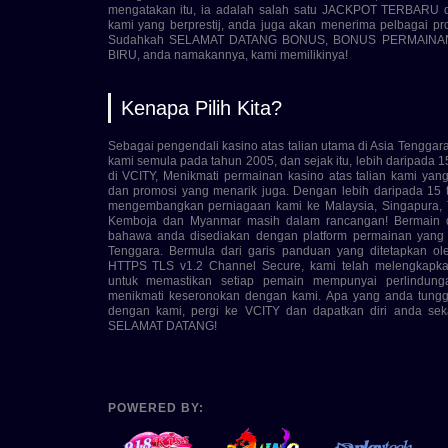
mengatakan itu, ia adalah salah satu JACKPOT TERBARU d
kami yang berprestij, anda juga akan menerima pelbagai pro
Sudahkah SELAMAT DATANG BONUS, BONUS PERMAINAN
BIRU, anda namakannya, kami memilikinya!
Kenapa Pilih Kita?
Sebagai pengendali kasino atas talian utama di Asia Tengga
kami semula pada tahun 2005, dan sejak itu, lebih daripada 15
di VCITY, Menikmati permainan kasino atas talian kami y
dan promosi yang menarik juga. Dengan lebih daripada 15 
mengembangkan perniagaan kami ke Malaysia, Singapura, Th
Kemboja dan Myanmar masih dalam rancangan! Bermain d
bahawa anda disediakan dengan platform permainan yang pa
Tenggara. Bermula dari garis panduan yang ditetapkan ol
HTTPS TLS v1.2 Channel Secure, kami telah melengkapk
untuk memastikan setiap pemain mempunyai perlindu
menikmati keseronokan dengan kami. Apa yang anda tungg
dengan kami, pergi ke VCITY dan dapatkan diri anda s
SELAMAT DATANG!
POWERED BY: