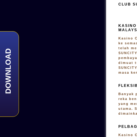
CLUB S
KASINO
MALAYS
Kasino 
ke sema
telah me
DOWNLOAD
SUNCITY 
pembaya
dimuat 
SUNCITY 
masa ker
FLEKSI
Banyak 
reka ben
yang men
utama. 
dimaink
PELBAG
Kasino 