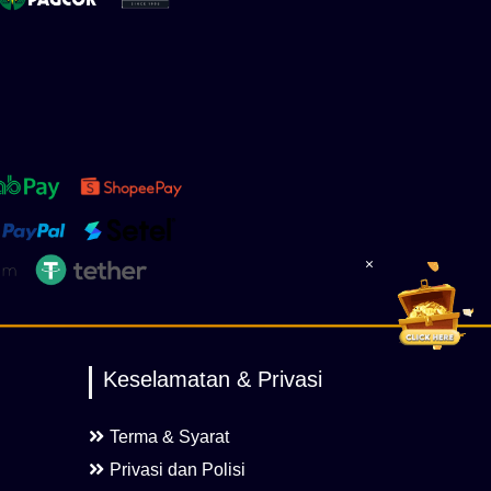
×
Keselamatan & Privasi
Terma & Syarat
Privasi dan Polisi