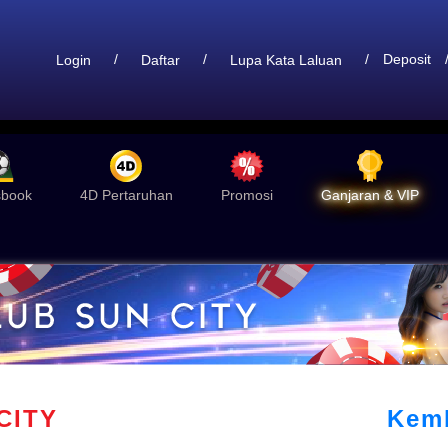
/
/
/
Deposit
Login
Daftar
Lupa Kata Laluan
sbook
4D Pertaruhan
Promosi
Ganjaran & VIP
CITY
Kemb