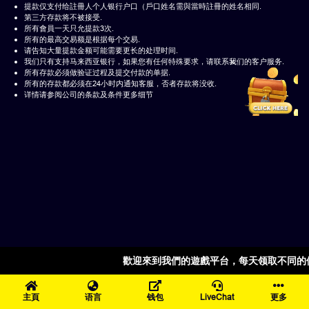
提款仅支付给註冊人个人银行户口（戶口姓名需與當時註冊的姓名相同.
第三方存款将不被接受.
所有會員一天只允提款3次.
所有的最高交易额是根据每个交易.
请告知大量提款金额可能需要更长的处理时间.
×
我们只有支持马来西亚银行，如果您有任何特殊要求，请联系我们的客户服务.
所有存款必须做验证过程及提交付款的单据.
所有的存款都必须在24小时内通知客服，否者存款将没收.
详情请参阅公司的条款及条件更多细节
歡迎來到我們的遊戲平台，每天领取不同的
主頁
语言
钱包
LiveChat
更多